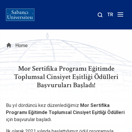
TR
Site
içinde
ara
Breadcrumb
Home
Mor Sertifika Programı Eğitimde
Toplumsal Cinsiyet Eşitliği Ödülleri
Başvuruları Başladı!
Bu yıl dördüncü kez düzenlediğimiz
Mor Sertifika
Programı Eğitimde Toplumsal Cinsiyet Eşitliği Ödülleri
için başvurular başladı.
İlk olarak 2021 yılında başlattığımız ödül programıyla,