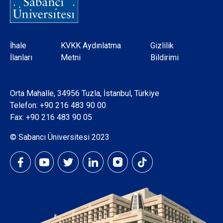
Dipnot
İhale
KVKK Aydınlatma
Gizlilik
İlanları
Metni
Bildirimi
Orta Mahalle, 34956 Tuzla, İstanbul, Türkiye
Telefon:
+90 216 483 90 00
Fax: +90 216 483 90 05
© Sabancı Üniversitesi 2023