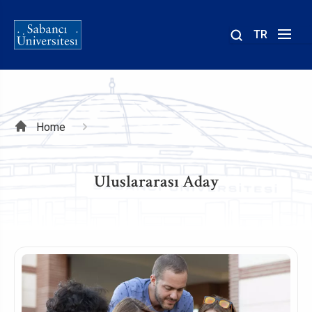
TR
Site
içinde
ara
Breadcrumb
Home
Uluslararası Aday