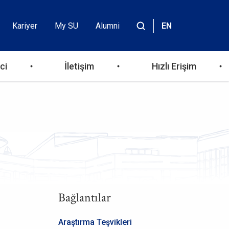
Kariyer
My SU
Alumni
EN
Header
Site
içinde
Top
ara
ci
İletişim
Hızlı Erişim
Menu
Bağlantılar
Araştırma Teşvikleri