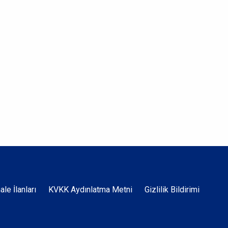
Dipnot
hale İlanları
KVKK Aydınlatma Metni
Gizlilik Bildirimi