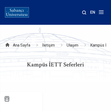
EN
Site
içinde
ara
Sayfa
Ana Sayfa
İletişim
Ulaşım
Kampüs İETT
yolu
Kampüs İETT Seferleri