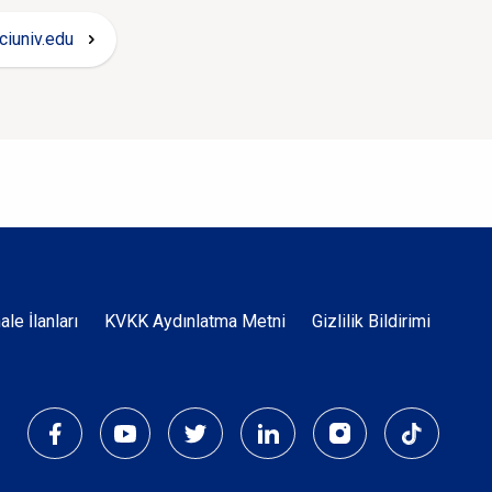
iuniv.edu
Dipnot
hale İlanları
KVKK Aydınlatma Metni
Gizlilik Bildirimi