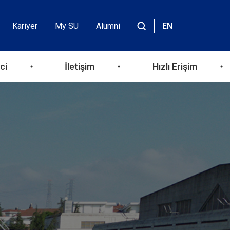
Kariyer
My SU
Alumni
EN
Header
Site
içinde
Top
ara
ci
İletişim
Hızlı Erişim
Menu