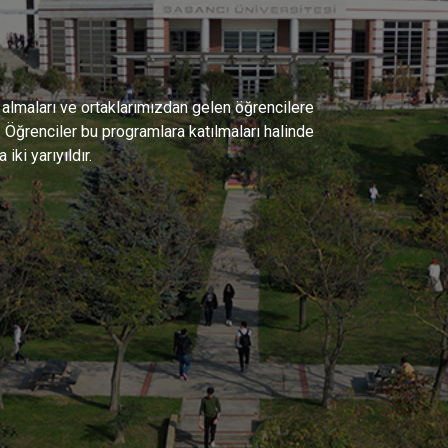
almaları ve ortaklarımızdan gelen öğrencilere
 Öğrenciler bu programlara katılmaları halinde
ki yarıyıldır.