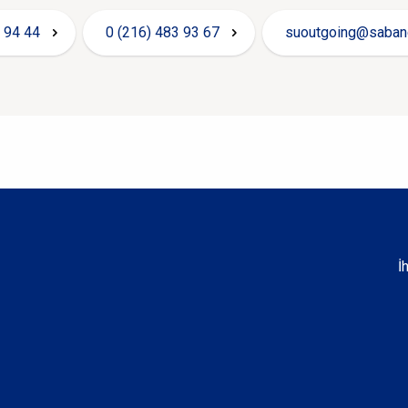
 94 44
0 (216) 483 93 67
suoutgoing@sabanc
İ