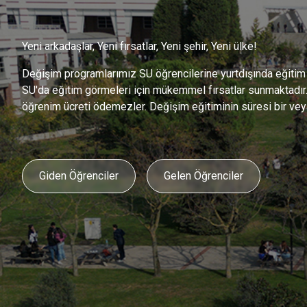
Yeni arkadaşlar, Yeni fırsatlar, Yeni şehir, Yeni ülke!
Değişim programlarımız SU öğrencilerine yurtdışında eğitim 
SU'da eğitim görmeleri için mükemmel fırsatlar sunmaktadır.
öğrenim ücreti ödemezler. Değişim eğitiminin süresi bir veya i
Giden Öğrenciler
Gelen Öğrenciler