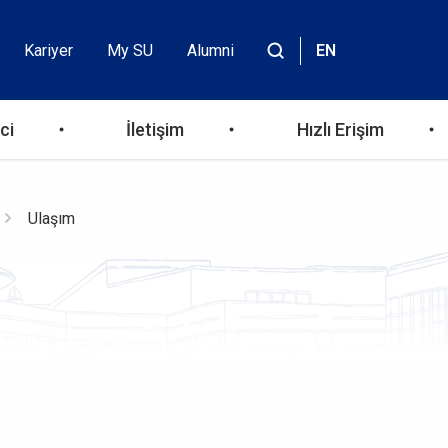
Kariyer
My SU
Alumni
EN
Header
Site
içinde
Top
ara
ci
İletişim
Hızlı Erişim
Menu
Ulaşım