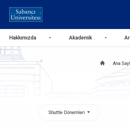
Ana
Hakkımızda
Akademik
Ar
gezinti
Sayf
Ana Say
menüsü
yolu
Shuttle Dönemleri