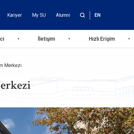
Kariyer
My SU
Alumni
EN
Header
Site
içinde
Top
ara
ci
İletişim
Hızlı Erişim
Menu
im Merkezi
erkezi