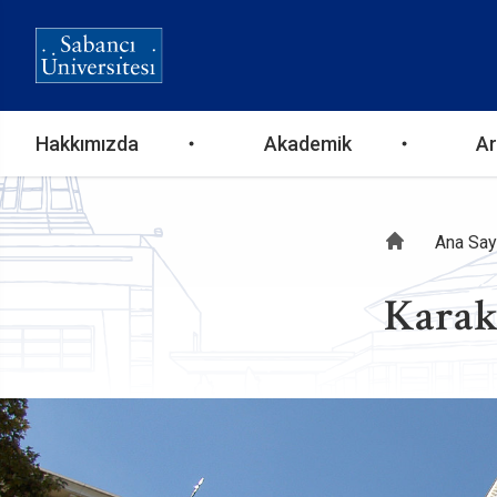
Ana
Hakkımızda
Akademik
Ar
gezinti
Sayf
Ana Say
menüsü
Karak
yolu