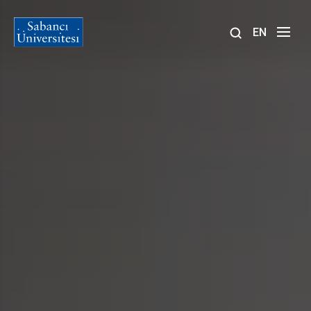
EN
Site
içinde
ara