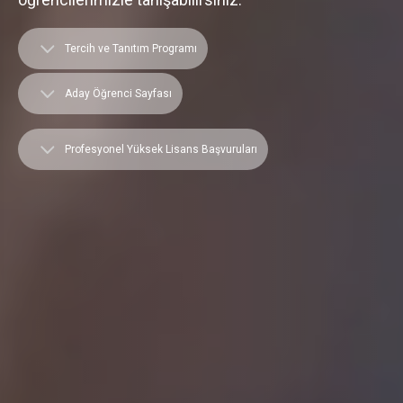
Tercih ve Tanıtım Programı
Aday Öğrenci Sayfası
Profesyonel Yüksek Lisans Başvuruları