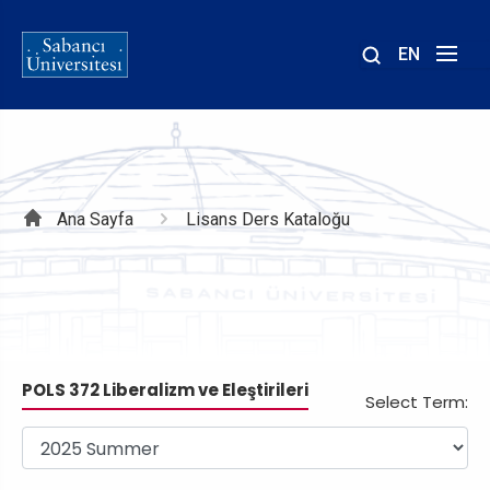
EN
Site
içinde
ara
Sayfa
Ana Sayfa
Lisans Ders Kataloğu
yolu
POLS 372 Liberalizm ve Eleştirileri
Select Term: