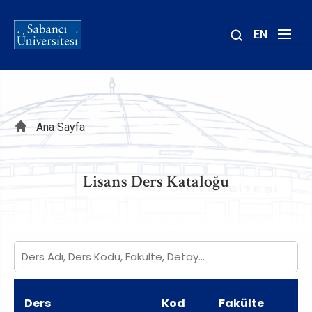
EN
Site
içinde
ara
Sayfa
Ana Sayfa
yolu
Lisans Ders Kataloğu
Ders
Kod
Fakülte