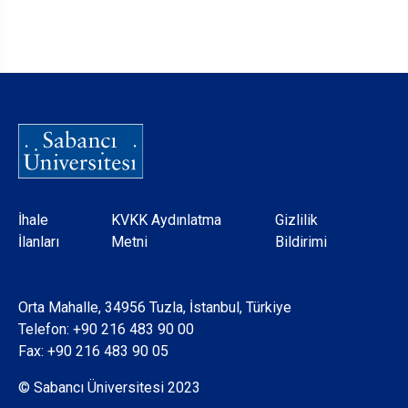
Dipnot
İhale
KVKK Aydınlatma
Gizlilik
İlanları
Metni
Bildirimi
Orta Mahalle, 34956 Tuzla, İstanbul, Türkiye
Telefon:
+90 216 483 90 00
Fax: +90 216 483 90 05
© Sabancı Üniversitesi 2023