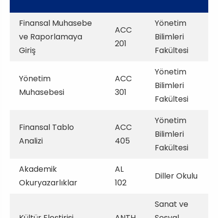
Finansal Muhasebe
Yönetim
ACC
ve Raporlamaya
Bilimleri
201
Giriş
Fakültesi
Yönetim
Yönetim
ACC
Bilimleri
Muhasebesi
301
Fakültesi
Yönetim
Finansal Tablo
ACC
Bilimleri
Analizi
405
Fakültesi
Akademik
AL
Diller Okulu
Okuryazarlıklar
102
Sanat ve
Kültür Eleştirisi
ANTH
Sosyal