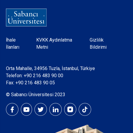
Dipnot
İhale
KVKK Aydınlatma
Gizlilik
İlanları
Metni
Bildirimi
Orta Mahalle, 34956 Tuzla, İstanbul, Türkiye
Telefon:
+90 216 483 90 00
Fax: +90 216 483 90 05
© Sabancı Üniversitesi 2023