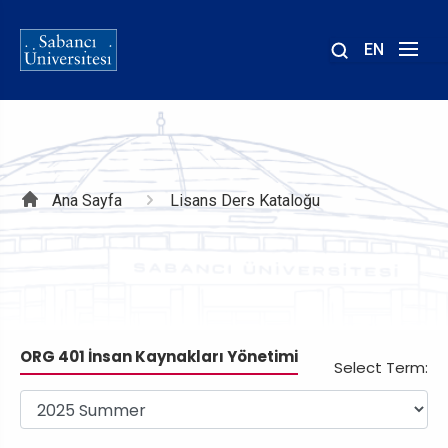
EN
Site
içinde
ara
Sayfa
Ana Sayfa
Lisans Ders Kataloğu
yolu
ORG 401 İnsan Kaynakları Yönetimi
Select Term: