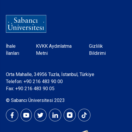
Dipnot
İhale
KVKK Aydınlatma
Gizlilik
İlanları
Metni
Bildirimi
Orta Mahalle, 34956 Tuzla, İstanbul, Türkiye
Telefon:
+90 216 483 90 00
Fax: +90 216 483 90 05
© Sabancı Üniversitesi 2023