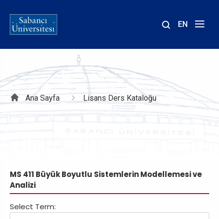
EN
Site
içinde
ara
Sayfa
Ana Sayfa
Lisans Ders Kataloğu
yolu
MS 411 Büyük Boyutlu Sistemlerin Modellemesi ve
Analizi
Select Term: