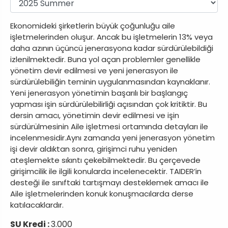
Ekonomideki şirketlerin büyük çoğunluğu aile
işletmelerinden oluşur. Ancak bu işletmelerin 13% veya
daha azının üçüncü jenerasyona kadar sürdürülebildiği
izlenilmektedir. Buna yol açan problemler genellikle
yönetim devir edilmesi ve yeni jenerasyon ile
sürdürülebiliğin teminin uygulanmasından kaynaklanır.
Yeni jenerasyon yönetimin başarılı bir başlangıç
yapması işin sürdürülebilirliği açısından çok kritiktir. Bu
dersin amacı, yönetimin devir edilmesi ve işin
sürdürülmesinin Aile işletmesi ortamında detayları ile
incelenmesidir.Aynı zamanda yeni jenerasyon yönetim
işi devir aldıktan sonra, girişimci ruhu yeniden
ateşlemekte sıkıntı çekebilmektedir. Bu çerçevede
girişimcilik ile ilgili konularda incelenecektir. TAIDER’in
desteği ile sınıftaki tartışmayı desteklemek amacı ile
Aile işletmelerinden konuk konuşmacılarda derse
katılacaklardır.
SU Kredi :
3.000