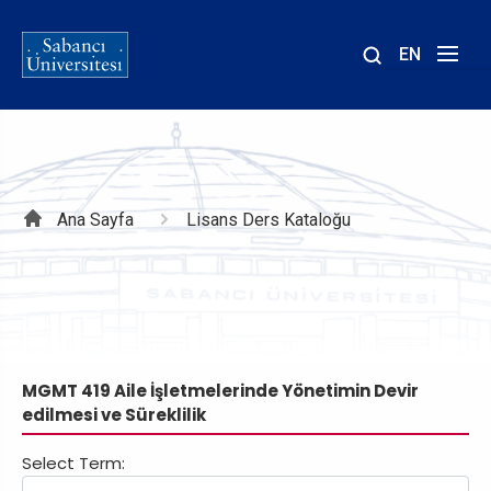
EN
Site
içinde
ara
Sayfa
Ana Sayfa
Lisans Ders Kataloğu
yolu
MGMT 419 Aile İşletmelerinde Yönetimin Devir
edilmesi ve Süreklilik
Select Term: