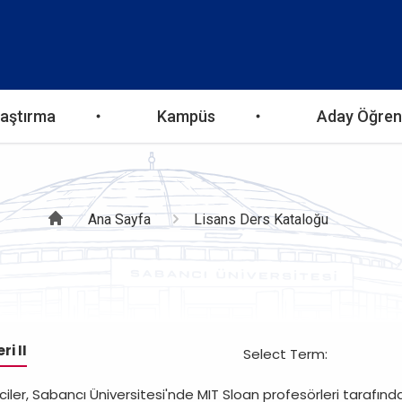
aştırma
Kampüs
Aday Öğren
Sayfa
Ana Sayfa
Lisans Ders Kataloğu
yolu
i II
Select Term:
iler, Sabancı Üniversitesi'nde MIT Sloan profesörleri tarafında