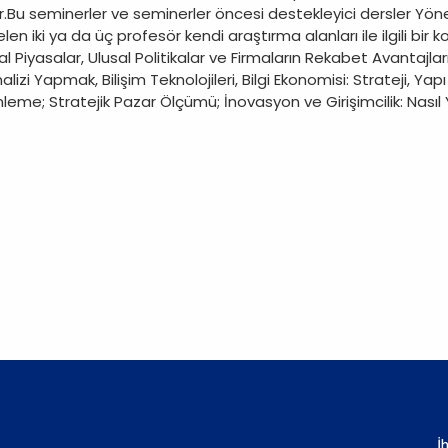
Bu seminerler ve seminerler öncesi destekleyici dersler Yönet
 iki ya da üç profesör kendi araştırma alanları ile ilgili bir k
l Piyasalar, Ulusal Politikalar ve Firmaların Rekabet Avantaj
lizi Yapmak, Bilişim Teknolojileri, Bilgi Ekonomisi: Strateji, Ya
nleme; Stratejik Pazar Ölçümü; İnovasyon ve Girişimcilik: Nasıl
İ