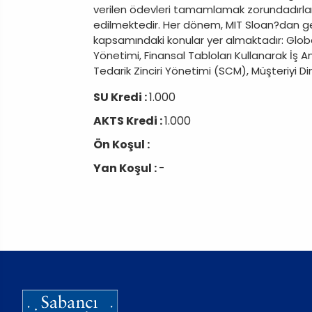
verilen ödevleri tamamlamak zorundadırlar.
edilmektedir. Her dönem, MIT Sloan?dan gelen
kapsamındaki konular yer almaktadır: Globa
Yönetimi, Finansal Tabloları Kullanarak İş Ana
Tedarik Zinciri Yönetimi (SCM), Müşteriyi Di
SU Kredi :
1.000
AKTS Kredi :
1.000
Ön Koşul :
Yan Koşul :
-