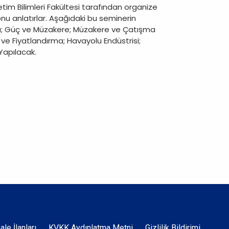
im Bilimleri Fakültesi tarafından organize
onu anlatırlar. Aşağıdaki bu seminerin
ları; Güç ve Müzakere; Müzakere ve Çatışma
pı ve Fiyatlandırma; Havayolu Endüstrisi;
 Yapılacak.
hale İlanları
KVKK Aydınlatma Metni
Gizlilik Bildirimi