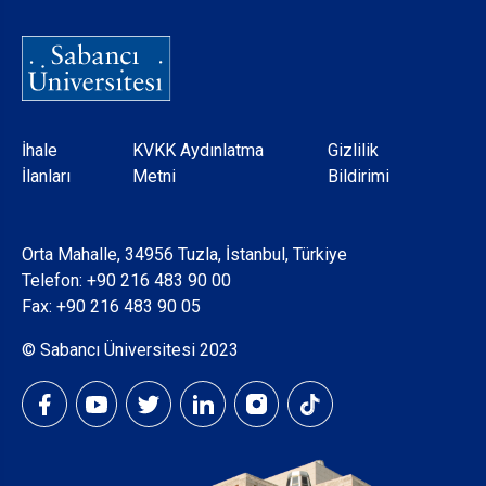
Dipnot
İhale
KVKK Aydınlatma
Gizlilik
İlanları
Metni
Bildirimi
Orta Mahalle, 34956 Tuzla, İstanbul, Türkiye
Telefon:
+90 216 483 90 00
Fax: +90 216 483 90 05
© Sabancı Üniversitesi 2023