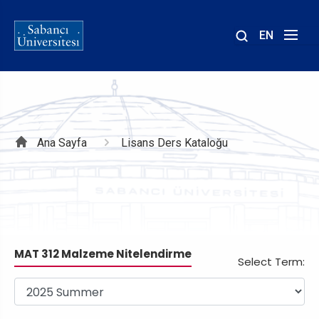
EN
Site
içinde
ara
Sayfa
Ana Sayfa
Lisans Ders Kataloğu
yolu
MAT 312 Malzeme Nitelendirme
Select Term: