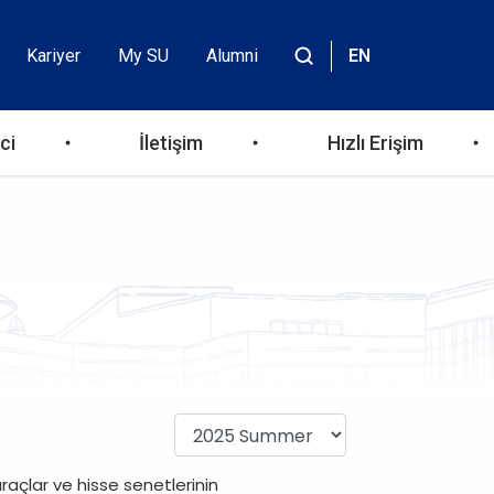
Kariyer
My SU
Alumni
EN
Header
Site
içinde
Top
ara
ci
İletişim
Hızlı Erişim
Menu
araçlar ve hisse senetlerinin