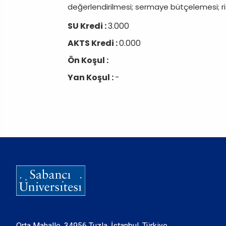
değerlendirilmesi; sermaye bütçelemesi; risk
SU Kredi :
3.000
AKTS Kredi :
0.000
Ön Koşul :
Yan Koşul :
-
Orta Mahalle, 34956 Tuzla, İstanbul, Türkiye