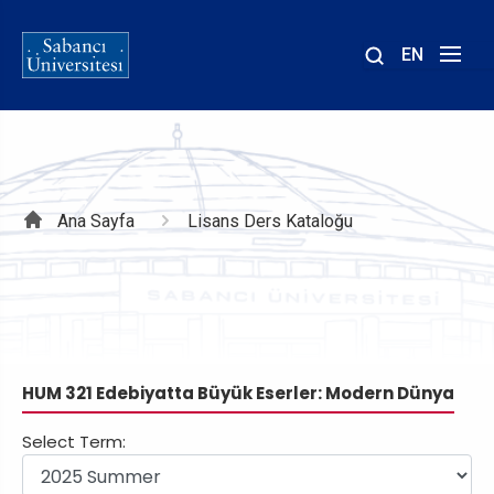
EN
Site
içinde
ara
Sayfa
Ana Sayfa
Lisans Ders Kataloğu
yolu
HUM 321 Edebiyatta Büyük Eserler: Modern Dünya
Select Term: