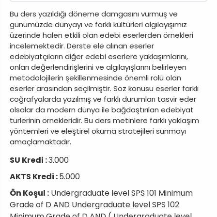
Bu ders yazıldığı döneme damgasını vurmuş ve
günümüzde dünyayı ve farklı kültürleri algılayışımız
üzerinde halen etkili olan edebi eserlerden örnekleri
incelemektedir. Derste ele alınan eserler
edebiyatçıların diğer edebi eserlere yaklaşımlarını,
onları değerlendirişlerini ve algılayışlarını belirleyen
metodolojilerin şekillenmesinde önemli rolü olan
eserler arasından seçilmiştir. Söz konusu eserler farklı
coğrafyalarda yazılmış ve farklı durumları tasvir eder
olsalar da modern dünya ile bağdaştırılan edebiyat
türlerinin örnekleridir. Bu ders metinlere farklı yaklaşım
yöntemleri ve eleştirel okuma stratejileri sunmayı
amaçlamaktadır.
SU Kredi :
3.000
AKTS Kredi :
5.000
Ön Koşul :
Undergraduate level SPS 101 Minimum
Grade of D AND Undergraduate level SPS 102
Minimum Grade of D AND ( Undergraduate level