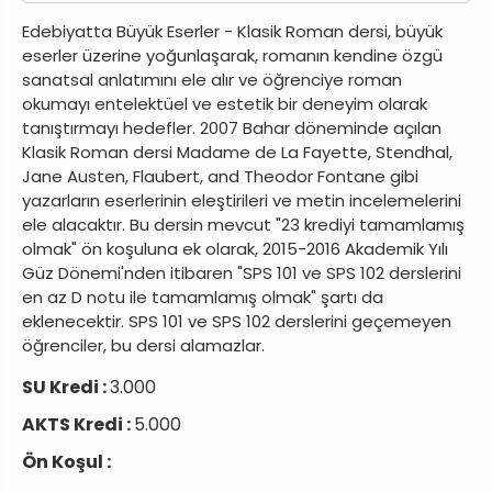
Edebiyatta Büyük Eserler - Klasik Roman dersi, büyük
eserler üzerine yoğunlaşarak, romanın kendine özgü
sanatsal anlatımını ele alır ve öğrenciye roman
okumayı entelektüel ve estetik bir deneyim olarak
tanıştırmayı hedefler. 2007 Bahar döneminde açılan
Klasik Roman dersi Madame de La Fayette, Stendhal,
Jane Austen, Flaubert, and Theodor Fontane gibi
yazarların eserlerinin eleştirileri ve metin incelemelerini
ele alacaktır. Bu dersin mevcut "23 krediyi tamamlamış
olmak" ön koşuluna ek olarak, 2015-2016 Akademik Yılı
Güz Dönemi'nden itibaren "SPS 101 ve SPS 102 derslerini
en az D notu ile tamamlamış olmak" şartı da
eklenecektir. SPS 101 ve SPS 102 derslerini geçemeyen
öğrenciler, bu dersi alamazlar.
SU Kredi :
3.000
AKTS Kredi :
5.000
Ön Koşul :