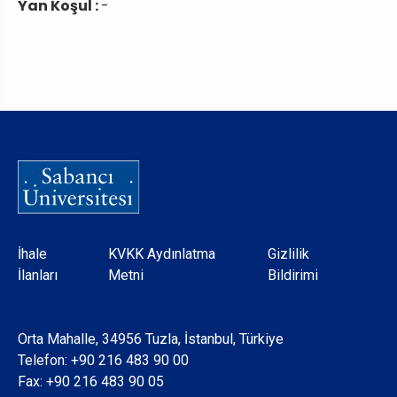
Yan Koşul :
-
Dipnot
İhale
KVKK Aydınlatma
Gizlilik
İlanları
Metni
Bildirimi
Orta Mahalle, 34956 Tuzla, İstanbul, Türkiye
Telefon:
+90 216 483 90 00
Fax: +90 216 483 90 05