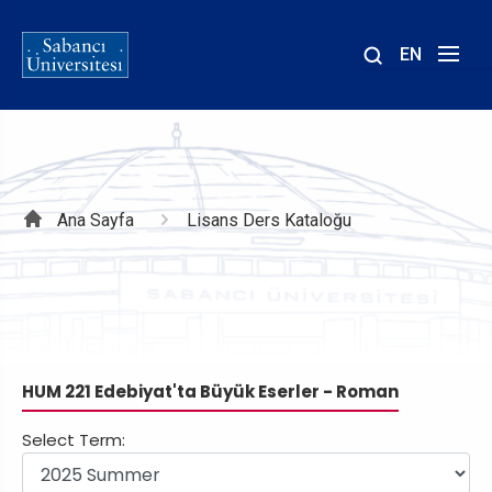
EN
Site
içinde
ara
Sayfa
Ana Sayfa
Lisans Ders Kataloğu
yolu
HUM 221 Edebiyat'ta Büyük Eserler - Roman
Select Term: