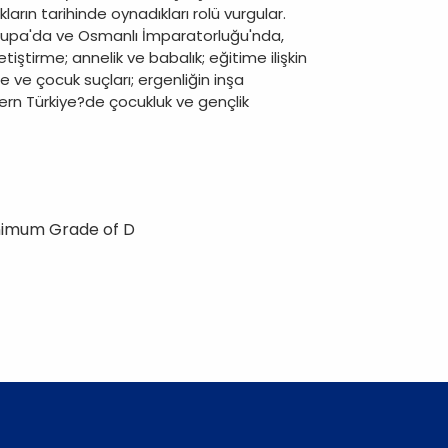
ların tarihinde oynadıkları rolü vurgular.
: Avrupa'da ve Osmanlı İmparatorluğu'nda,
ştirme; annelik ve babalık; eğitime ilişkin
 ve çocuk suçları; ergenliğin inşa
ern Türkiye?de çocukluk ve gençlik
inimum Grade of D