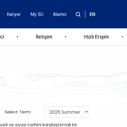
Kariyer
My SU
Alumni
EN
Header
Site
içinde
Top
ara
ci
İletişim
Hızlı Erişim
Menu
Select Term:
i ve siyasi tarihini karşılaştırmalı bir