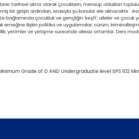
 birer tarihsel aktör olarak çocukların, mensup oldukları topluluk
miş bir girişin ardından, sırasıyla şu konular ele alınacaktır 
bağlamında çocukluk ve gençliğin 'keşfi'; aileler ve çocuk yeti
 emeğine ilişkin politika ve uygulamalar; cürüm, kriminalleşme
llik; yetimler ve yetişme sürecinde ailesiz ortamlar. Ders mod
 Minimum Grade of D AND Undergraduate level SPS 102 M