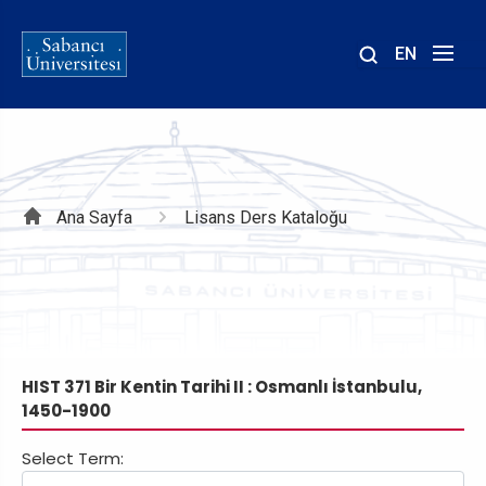
EN
Site
içinde
ara
Sayfa
Ana Sayfa
Lisans Ders Kataloğu
yolu
HIST 371 Bir Kentin Tarihi II : Osmanlı İstanbulu,
1450-1900
Select Term: