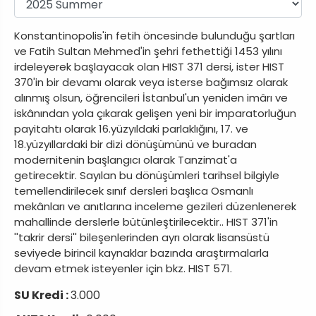
Konstantinopolis'in fetih öncesinde bulunduğu şartları
ve Fatih Sultan Mehmed'in şehri fethettiği 1453 yılını
irdeleyerek başlayacak olan HIST 371 dersi, ister HIST
370'in bir devamı olarak veya isterse bağımsız olarak
alınmış olsun, öğrencileri İstanbul'un yeniden imârı ve
iskânından yola çıkarak gelişen yeni bir imparatorluğun
payitahtı olarak 16.yüzyıldaki parlaklığını, 17. ve
18.yüzyıllardaki bir dizi dönüşümünü ve buradan
modernitenin başlangıcı olarak Tanzimat'a
getirecektir. Sayılan bu dönüşümleri tarihsel bilgiyle
temellendirilecek sınıf dersleri başlıca Osmanlı
mekânları ve anıtlarına inceleme gezileri düzenlenerek
mahallinde derslerle bütünleştirilecektir.. HIST 371'in
''takrir dersi'' bileşenlerinden ayrı olarak lisansüstü
seviyede birincil kaynaklar bazında araştırmalarla
devam etmek isteyenler için bkz. HIST 571.
SU Kredi :
3.000