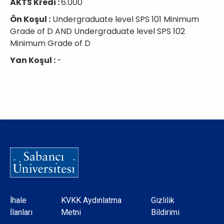
AKTS Kredi :
6.000
Ön Koşul :
Undergraduate level SPS 101 Minimum
Grade of D AND Undergraduate level SPS 102
Minimum Grade of D
Yan Koşul :
-
Dipnot
İhale
KVKK Aydınlatma
Gizlilik
İlanları
Metni
Bildirimi