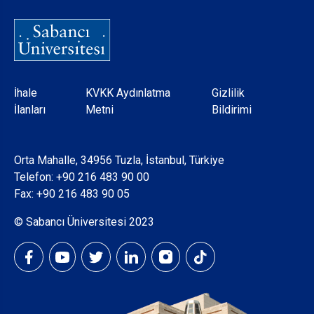
Dipnot
İhale
KVKK Aydınlatma
Gizlilik
İlanları
Metni
Bildirimi
Orta Mahalle, 34956 Tuzla, İstanbul, Türkiye
Telefon:
+90 216 483 90 00
Fax: +90 216 483 90 05
© Sabancı Üniversitesi 2023