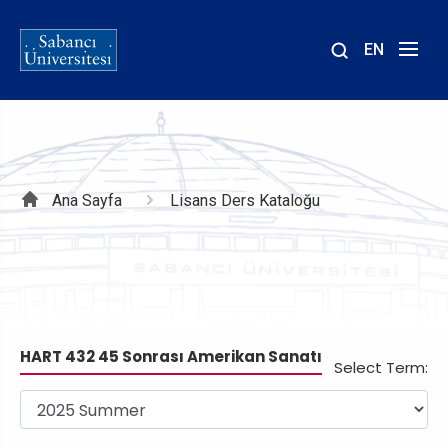
EN
Site
içinde
ara
Sayfa
Ana Sayfa
Lisans Ders Kataloğu
yolu
HART 432 45 Sonrası Amerikan Sanatı
Select Term: