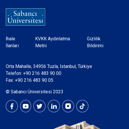
Dipnot
İhale
KVKK Aydınlatma
Gizlilik
İlanları
Metni
Bildirimi
Orta Mahalle, 34956 Tuzla, İstanbul, Türkiye
Telefon:
+90 216 483 90 00
Fax: +90 216 483 90 05
© Sabancı Üniversitesi 2023