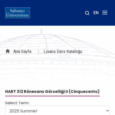
EN
Site
içinde
ara
Sayfa
Ana Sayfa
Lisans Ders Kataloğu
yolu
HART 312 Rönesans Görselliği II (Cinquecento)
Select Term: