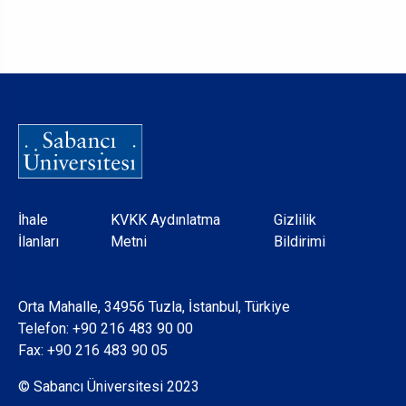
Dipnot
İhale
KVKK Aydınlatma
Gizlilik
İlanları
Metni
Bildirimi
Orta Mahalle, 34956 Tuzla, İstanbul, Türkiye
Telefon:
+90 216 483 90 00
Fax: +90 216 483 90 05
© Sabancı Üniversitesi 2023