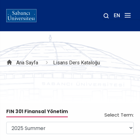
EN
Site
içinde
ara
Sayfa
Ana Sayfa
Lisans Ders Kataloğu
yolu
FIN 301 Finansal Yönetim
Select Term: