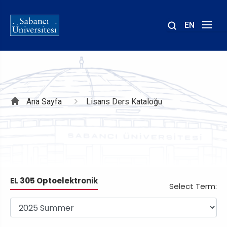
EN
Site
içinde
ara
Sayfa
Ana Sayfa
Lisans Ders Kataloğu
yolu
EL 305 Optoelektronik
Select Term: