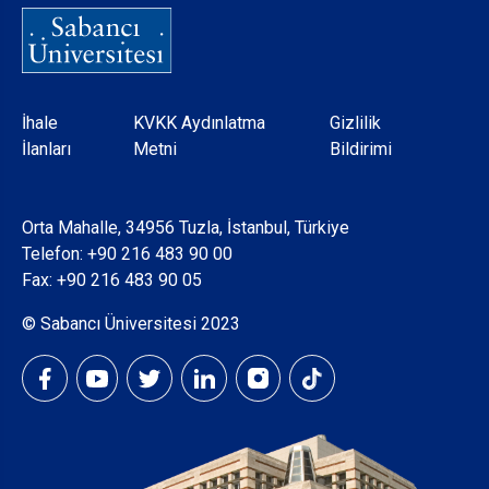
Dipnot
İhale
KVKK Aydınlatma
Gizlilik
İlanları
Metni
Bildirimi
Orta Mahalle, 34956 Tuzla, İstanbul, Türkiye
Telefon:
+90 216 483 90 00
Fax: +90 216 483 90 05
© Sabancı Üniversitesi 2023