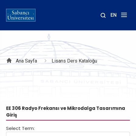
EN
Site
içinde
ara
Sayfa
Ana Sayfa
Lisans Ders Kataloğu
yolu
EE 306 Radyo Frekansı ve Mikrodalga Tasarımına
Giriş
Select Term: