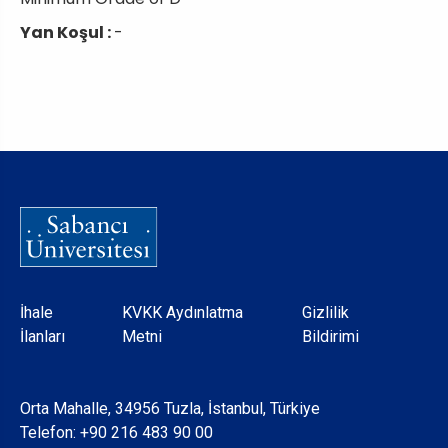
Yan Koşul :
-
Dipnot
İhale
KVKK Aydınlatma
Gizlilik
İlanları
Metni
Bildirimi
Orta Mahalle, 34956 Tuzla, İstanbul, Türkiye
Telefon:
+90 216 483 90 00