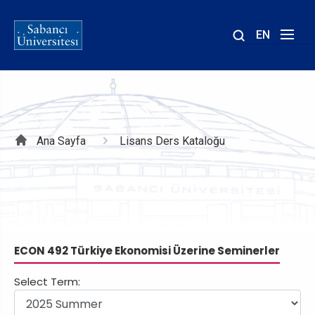
EN
Site
içinde
ara
Sayfa
Ana Sayfa
Lisans Ders Kataloğu
yolu
ECON 492 Türkiye Ekonomisi Üzerine Seminerler
Select Term: