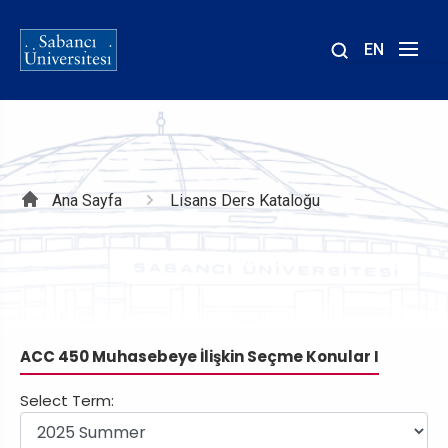
EN
Site
içinde
ara
Sayfa
Ana Sayfa
Lisans Ders Kataloğu
yolu
ACC 450 Muhasebeye İlişkin Seçme Konular I
Select Term: