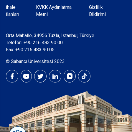
Dipnot
İhale
KVKK Aydınlatma
Gizlilik
İlanları
Metni
Bildirimi
Orta Mahalle, 34956 Tuzla, İstanbul, Türkiye
Telefon:
+90 216 483 90 00
Fax: +90 216 483 90 05
© Sabancı Üniversitesi 2023