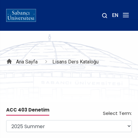
EN
Site
içinde
ara
Sayfa
Ana Sayfa
Lisans Ders Kataloğu
yolu
ACC 403 Denetim
Select Term: