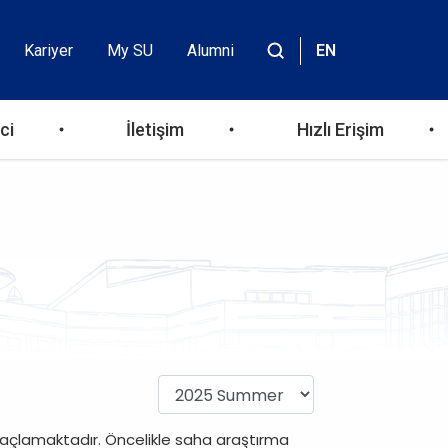
Kariyer
My SU
Alumni
EN
Header
Site
içinde
Top
ara
ci
İletişim
Hızlı Erişim
Menu
maçlamaktadır. Öncelikle saha araştırma