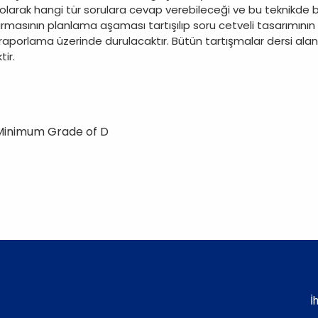
alı olarak hangi tür sorulara cevap verebileceği ve bu teknikde b
ırmasının planlama aşaması tartışılıp soru cetveli tasarımının 
ve raporlama üzerinde durulacaktır. Bütün tartışmalar dersi alan 
ir.
 Minimum Grade of D
İ