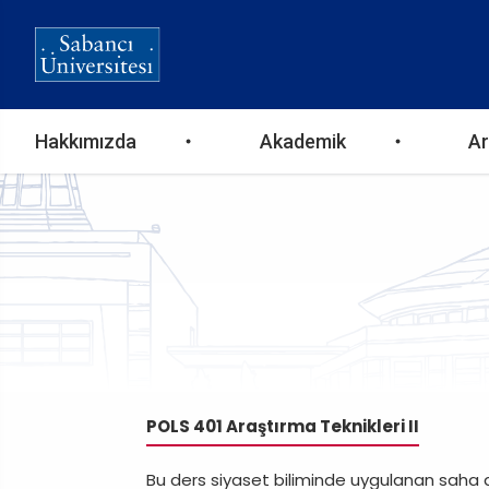
Ana
Hakkımızda
Akademik
Ar
gezinti
menüsü
POLS 401 Araştırma Teknikleri II
Bu ders siyaset biliminde uygulanan saha a