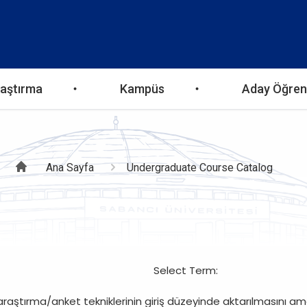
aştırma
Kampüs
Aday Öğren
Sayfa
Ana Sayfa
Undergraduate Course Catalog
yolu
Select Term:
raştırma/anket tekniklerinin giriş düzeyinde aktarılmasını a