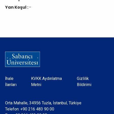
Yan Koşul :
-
Dipnot
İhale
KVKK Aydınlatma
Gizlilik
İlanları
Metni
Bildirimi
Orta Mahalle, 34956 Tuzla, İstanbul, Türkiye
Telefon:
+90 216 483 90 00