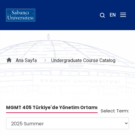
EN
Site
içinde
ara
Sayfa
Ana Sayfa
Undergraduate Course Catalog
yolu
MGMT 405 Türkiye'de Yönetim Ortamı
Select Term: