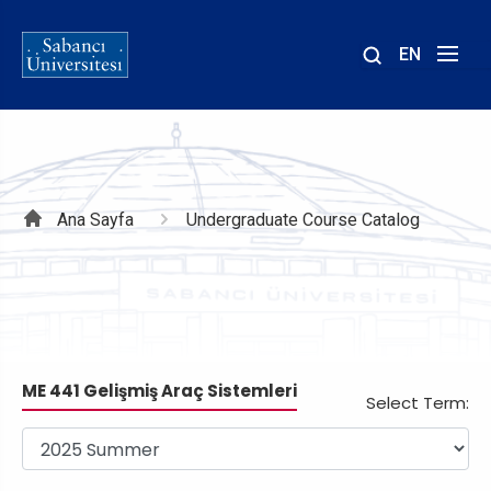
EN
Site
içinde
ara
Sayfa
Ana Sayfa
Undergraduate Course Catalog
yolu
ME 441 Gelişmiş Araç Sistemleri
Select Term: