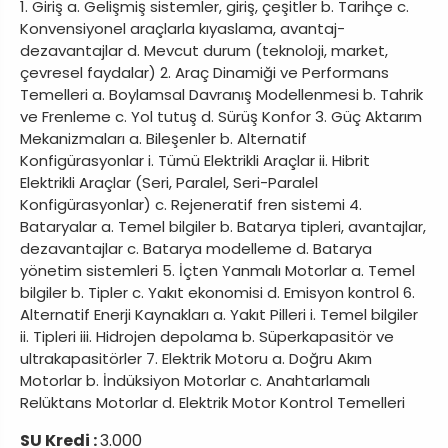
1. Giriş a. Gelişmiş sistemler, giriş, çeşitler b. Tarihçe c.
Konvensiyonel araçlarla kıyaslama, avantaj-
dezavantajlar d. Mevcut durum (teknoloji, market,
çevresel faydalar) 2. Araç Dinamiği ve Performans
Temelleri a. Boylamsal Davranış Modellenmesi b. Tahrik
ve Frenleme c. Yol tutuş d. Sürüş Konfor 3. Güç Aktarım
Mekanizmaları a. Bileşenler b. Alternatif
Konfigürasyonlar i. Tümü Elektrikli Araçlar ii. Hibrit
Elektrikli Araçlar (Seri, Paralel, Seri-Paralel
Konfigürasyonlar) c. Rejeneratif fren sistemi 4.
Bataryalar a. Temel bilgiler b. Batarya tipleri, avantajlar,
dezavantajlar c. Batarya modelleme d. Batarya
yönetim sistemleri 5. İçten Yanmalı Motorlar a. Temel
bilgiler b. Tipler c. Yakıt ekonomisi d. Emisyon kontrol 6.
Alternatif Enerji Kaynakları a. Yakıt Pilleri i. Temel bilgiler
ii. Tipleri iii. Hidrojen depolama b. Süperkapasitör ve
ultrakapasitörler 7. Elektrik Motoru a. Doğru Akım
Motorlar b. İndüksiyon Motorlar c. Anahtarlamalı
Relüktans Motorlar d. Elektrik Motor Kontrol Temelleri
SU Kredi :
3.000