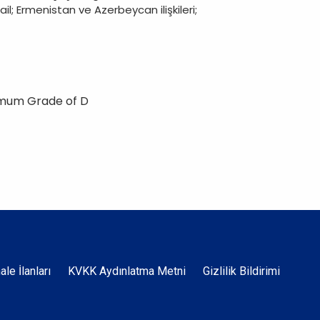
ail; Ermenistan ve Azerbeycan ilişkileri;
imum Grade of D
Dipnot
hale İlanları
KVKK Aydınlatma Metni
Gizlilik Bildirimi