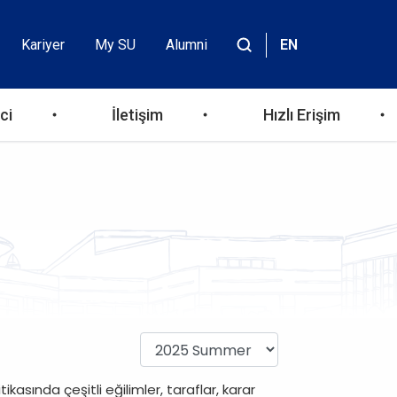
Kariyer
My SU
Alumni
EN
Header
Site
içinde
Top
ara
ci
İletişim
Hızlı Erişim
Menu
kasında çeşitli eğilimler, taraflar, karar