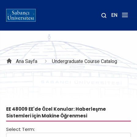
EN
Site
içinde
ara
Sayfa
Ana Sayfa
Undergraduate Course Catalog
yolu
EE 48009 EE'de Özel Konular: Haberleşme
Sistemleri için Makine Öğrenmesi
Select Term: