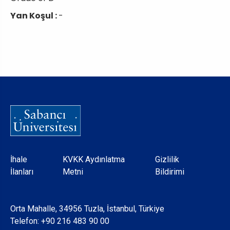
Yan Koşul :
-
Dipnot
İhale
KVKK Aydınlatma
Gizlilik
İlanları
Metni
Bildirimi
Orta Mahalle, 34956 Tuzla, İstanbul, Türkiye
Telefon:
+90 216 483 90 00