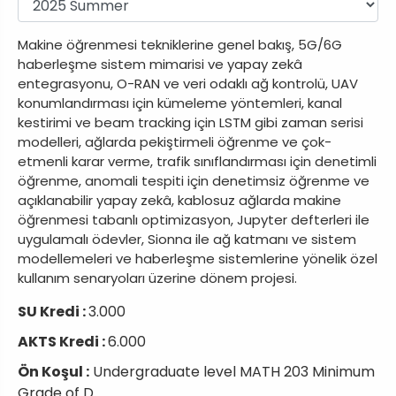
Makine öğrenmesi tekniklerine genel bakış, 5G/6G
haberleşme sistem mimarisi ve yapay zekâ
entegrasyonu, O-RAN ve veri odaklı ağ kontrolü, UAV
konumlandırması için kümeleme yöntemleri, kanal
kestirimi ve beam tracking için LSTM gibi zaman serisi
modelleri, ağlarda pekiştirmeli öğrenme ve çok-
etmenli karar verme, trafik sınıflandırması için denetimli
öğrenme, anomali tespiti için denetimsiz öğrenme ve
açıklanabilir yapay zekâ, kablosuz ağlarda makine
öğrenmesi tabanlı optimizasyon, Jupyter defterleri ile
uygulamalı ödevler, Sionna ile ağ katmanı ve sistem
modellemeleri ve haberleşme sistemlerine yönelik özel
kullanım senaryoları üzerine dönem projesi.
SU Kredi :
3.000
AKTS Kredi :
6.000
Ön Koşul :
Undergraduate level MATH 203 Minimum
Grade of D