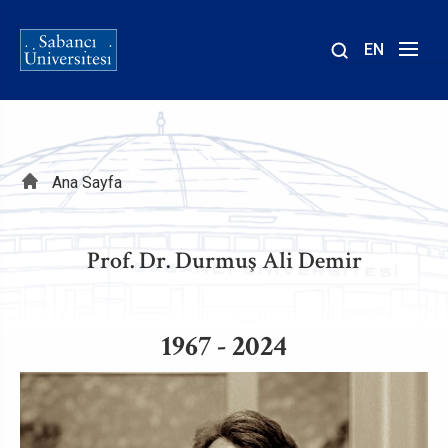
EN
Site
içinde
ara
Sayfa
Ana Sayfa
yolu
Prof. Dr. Durmuş Ali Demir
1967 - 2024