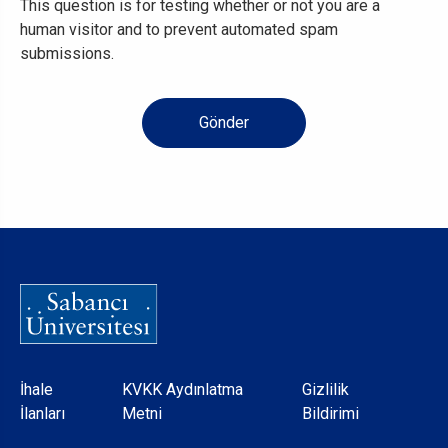
This question is for testing whether or not you are a
human visitor and to prevent automated spam
submissions.
Dipnot
İhale
KVKK Aydınlatma
Gizlilik
İlanları
Metni
Bildirimi