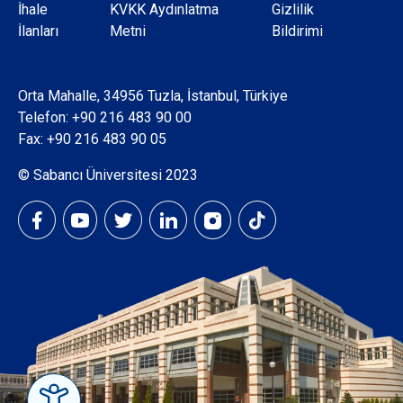
Dipnot
İhale
KVKK Aydınlatma
Gizlilik
İlanları
Metni
Bildirimi
Orta Mahalle, 34956 Tuzla, İstanbul, Türkiye
Telefon:
+90 216 483 90 00
Fax: +90 216 483 90 05
© Sabancı Üniversitesi 2023