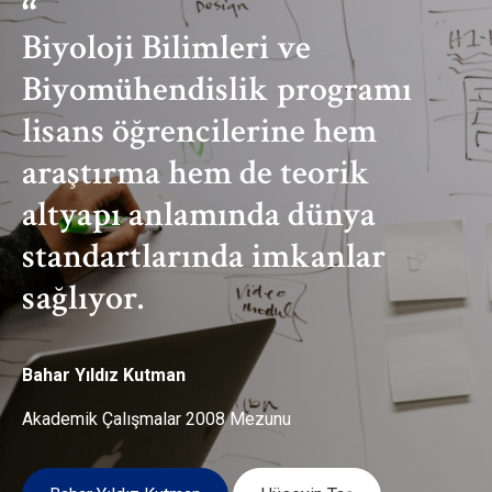
Biyoloji Bilimleri ve
Biyomühendislik programı
lisans öğrencilerine hem
araştırma hem de teorik
altyapı anlamında dünya
standartlarında imkanlar
sağlıyor.
Bahar Yıldız Kutman
Akademik Çalışmalar 2008 Mezunu