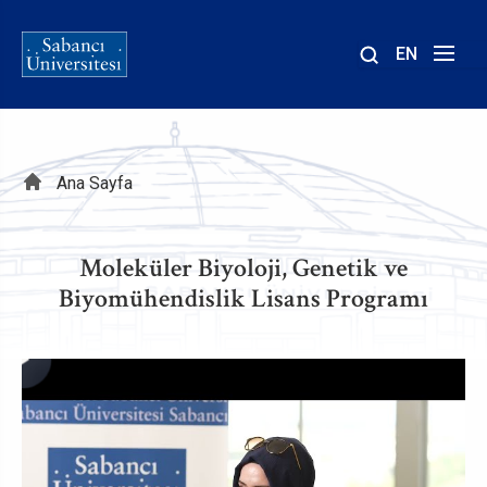
EN
Site
içinde
ara
Sayfa
Ana Sayfa
yolu
Moleküler Biyoloji, Genetik ve
Biyomühendislik Lisans Programı