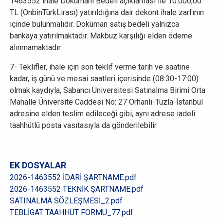
1463552
İhale Dokümanı Bedeli açıklaması ile
10.000,00
TL (OnbinTürkLirası)
yatırıldığına dair dekont
ihale
zarfının
içinde bulunmalıdır.
Doküman satış bedeli yalnızca
bankaya yatırılmaktadır. Makbuz karşılığı elden ödeme
alınmamaktadır.
7-
Teklifler, ihale için son teklif verme tarih ve saatine
kadar, iş günü ve mesai saatleri içerisinde (08:30-17:00)
olmak kaydıyla,
Sabancı Üniversitesi Satınalma Birimi Orta
Mahalle Üniversite Caddesi No: 27 Orhanlı-Tuzla-İstanbul
adresine elden teslim edileceği gibi, aynı adrese iadeli
taahhütlü posta vasıtasıyla da gönderilebilir.
EK DOSYALAR
2026-1463552 İDARİ ŞARTNAME.pdf
2026-1463552 TEKNİK ŞARTNAME.pdf
SATINALMA SÖZLEŞMESİ_2.pdf
TEBLİGAT TAAHHÜT FORMU_77.pdf