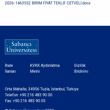
2026-1463552 BİRİM FİYAT TEKLİF CETVELİ.docx
Dipnot
İhale
KVKK Aydınlatma
Gizlilik
İlanları
Metni
Bildirimi
Orta Mahalle, 34956 Tuzla, İstanbul, Türkiye
Telefon:
+90 216 483 90 00
Fax: +90 216 483 90 05