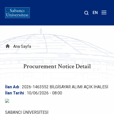
EN
Site
içinde
ara
Sayfa
Ana Sayfa
yolu
Procurement Notice Detail
İlan Adı
: 2026-1463552 BİLGİSAYAR ALIMI AÇIK İHALESİ
İlan Tarihi
: 10/06/2026 - 08:00
SABANCI ÜNİVERSİTESİ