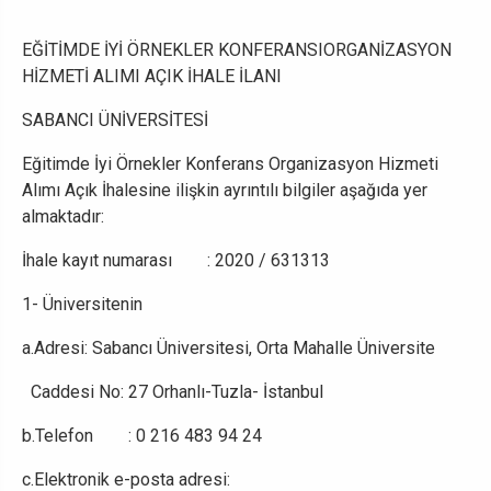
EĞİTİMDE İYİ ÖRNEKLER K
ONFERANSIORGANİZASYON
HİZMETİ ALIMI AÇIK İHALE İLANI
SABANCI ÜNİVERSİTESİ
Eğitimde İyi Örnekler Konferans Organizasyon Hizmeti
Alımı Açık İhalesine ilişkin ayrıntılı bilgiler aşağıda yer
almaktadır:
İhale kayıt numarası : 2020 / 631313
1- Üniversitenin
a.Adresi: Sabancı Üniversitesi, Orta Mahalle Üniversite
Caddesi No: 27 Orhanlı-Tuzla- İstanbul
b.Telefon : 0 216 483 94 24
c.Elektronik e-posta adresi: