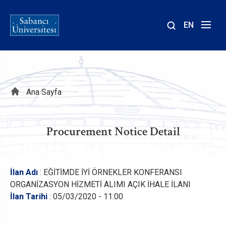
EN
Site
içinde
ara
Sayfa
Ana Sayfa
yolu
Procurement Notice Detail
İlan Adı
: EĞİTİMDE İYİ ÖRNEKLER KONFERANSI
ORGANİZASYON HİZMETİ ALIMI AÇIK İHALE İLANI
İlan Tarihi
: 05/03/2020 - 11:00