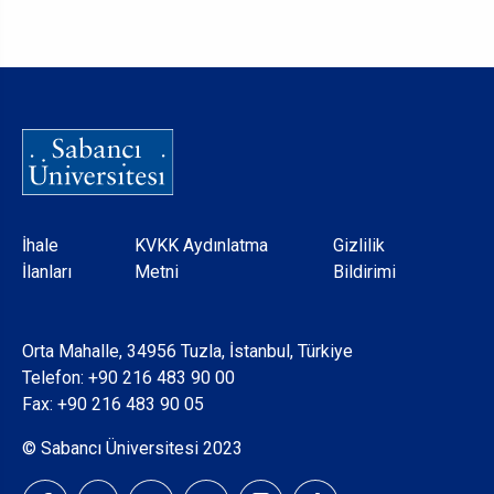
Dipnot
İhale
KVKK Aydınlatma
Gizlilik
İlanları
Metni
Bildirimi
Orta Mahalle, 34956 Tuzla, İstanbul, Türkiye
Telefon:
+90 216 483 90 00
Fax: +90 216 483 90 05
© Sabancı Üniversitesi 2023