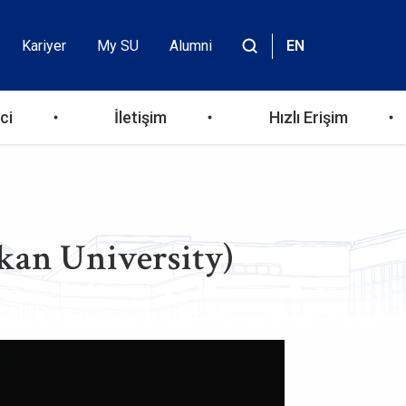
Kariyer
My SU
Alumni
EN
Header
Site
içinde
Top
ara
ci
İletişim
Hızlı Erişim
Menu
kan University)