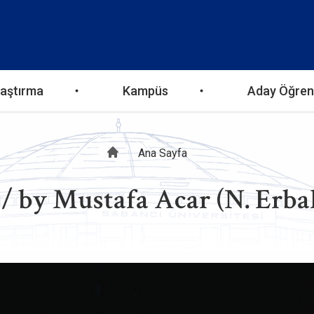
aştırma
Kampüs
Aday Öğren
Sayfa
Ana Sayfa
 by Mustafa Acar (N. Erba
yolu