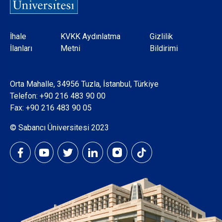
Dipnot
İhale
KVKK Aydınlatma
Gizlilik
İlanları
Metni
Bildirimi
Orta Mahalle, 34956 Tuzla, İstanbul, Türkiye
Telefon:
+90 216 483 90 00
Fax: +90 216 483 90 05
© Sabancı Üniversitesi 2023