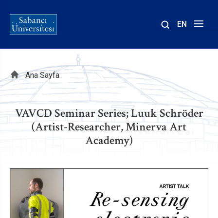
EN
Site
içinde
ara
Sayfa
Ana Sayfa
yolu
VAVCD Seminar Series; Luuk Schröder
(Artist-Researcher, Minerva Art
Academy)