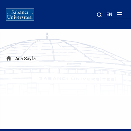
EN
Site
içinde
ara
Sayfa
Ana Sayfa
yolu