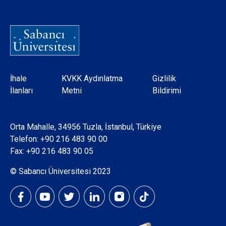
Dipnot
İhale
KVKK Aydınlatma
Gizlilik
İlanları
Metni
Bildirimi
Orta Mahalle, 34956 Tuzla, İstanbul, Türkiye
Telefon:
+90 216 483 90 00
Fax: +90 216 483 90 05
© Sabancı Üniversitesi 2023