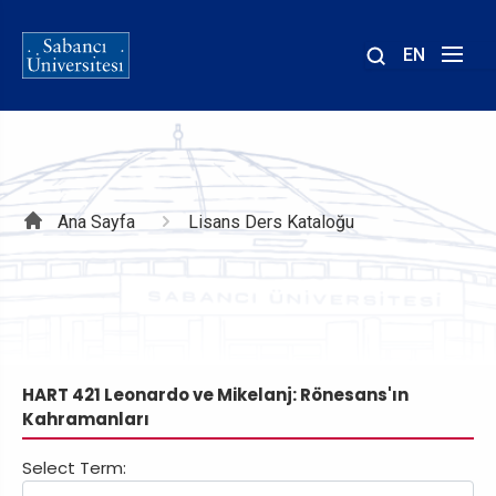
EN
Site
içinde
ara
Sayfa
Ana Sayfa
Lisans Ders Kataloğu
yolu
HART 421 Leonardo ve Mikelanj: Rönesans'ın
Kahramanları
Select Term: