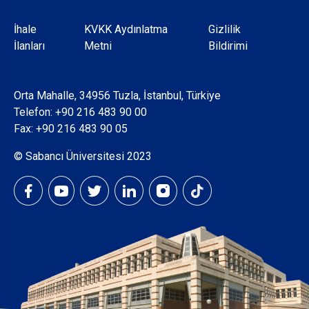
Dipnot
İhale
KVKK Aydınlatma
Gizlilik
İlanları
Metni
Bildirimi
Orta Mahalle, 34956 Tuzla, İstanbul, Türkiye
Telefon:
+90 216 483 90 00
Fax: +90 216 483 90 05
© Sabancı Üniversitesi 2023