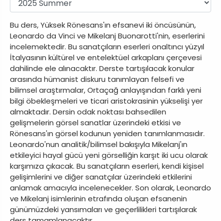
Bu ders, Yüksek Rönesans'ın efsanevi iki öncüsünün,
Leonardo da Vinci ve Mikelanj Buonarotti'nin, eserlerini
incelemektedir. Bu sanatçıların eserleri onaltıncı yüzyıl
İtalyasının kültürel ve entelektüel arkaplanı çerçevesi
dahilinde ele alınacaktır. Derste tartışılacak konular
arasında hümanist diskuru tanımlayan felsefi ve
bilimsel araştırmalar, Ortaçağ anlayışından farklı yeni
bilgi öbekleşmeleri ve ticari aristokrasinin yükselişi yer
almaktadır. Dersin odak noktası bahsedilen
gelişmelerin görsel sanatlar üzerindeki etkisi ve
Rönesans'ın görsel kodunun yeniden tanımlanmasıdır.
Leonardo'nun analitik/bilimsel bakışıyla Mikelanj'ın
etkileyici hayal gücü yeni görselliğin karşıt iki ucu olarak
karşımıza çıkacak. Bu sanatçıların eserleri, kendi kişisel
gelişimlerini ve diğer sanatçılar üzerindeki etkilerini
anlamak amacıyla incelenecekler. Son olarak, Leonardo
ve Mikelanj isimlerinin etrafında oluşan efsanenin
günümüzdeki yansımaları ve geçerlilikleri tartışılarak
ders tamamlanacaktır.