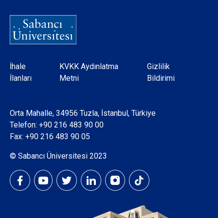
Dipnot
İhale
KVKK Aydınlatma
Gizlilik
İlanları
Metni
Bildirimi
Orta Mahalle, 34956 Tuzla, İstanbul, Türkiye
Telefon:
+90 216 483 90 00
Fax: +90 216 483 90 05
© Sabancı Üniversitesi 2023