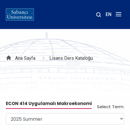
EN
Site
içinde
ara
Sayfa
Ana Sayfa
Lisans Ders Kataloğu
yolu
ECON 414 Uygulamalı Makroekonomi
Select Term: