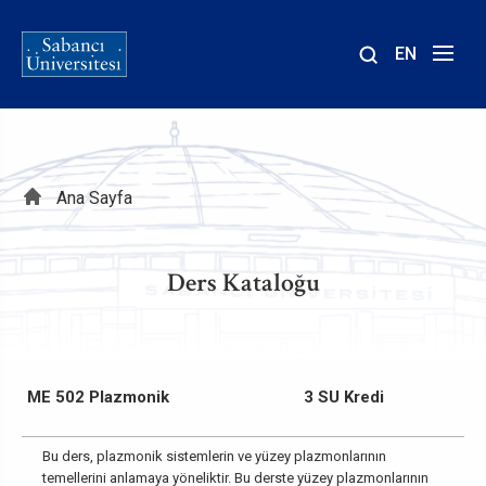
EN
Site
içinde
ara
Sayfa
Ana Sayfa
yolu
Ders Kataloğu
ME 502 Plazmonik
3 SU Kredi
Bu ders, plazmonik sistemlerin ve yüzey plazmonlarının
temellerini anlamaya yöneliktir. Bu derste yüzey plazmonlarının