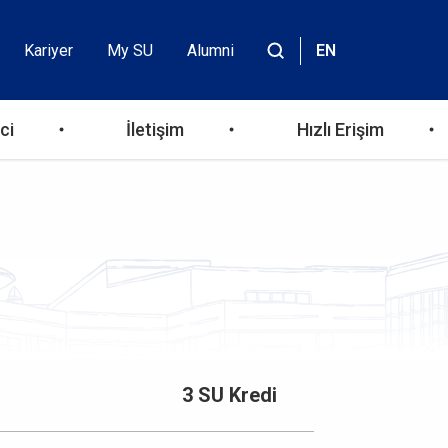
Kariyer
My SU
Alumni
EN
Header
Site
içinde
Top
ara
ci
İletişim
Hızlı Erişim
Menu
3 SU Kredi