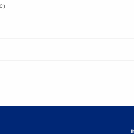
C:)
İ