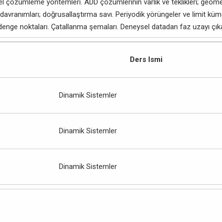
sel çözümleme yöntemleri. ADD çözümlerinin varlık ve teklikleri; geomet
davranımları; doğrusallaştırma savı. Periyodik yörüngeler ve limit küm
denge noktaları. Çatallanma şemaları. Deneysel datadan faz uzayı çıka
Ders Ismi
Dinamik Sistemler
Dinamik Sistemler
Dinamik Sistemler