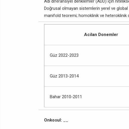
Adi diferansiyel denklemler (ADD) için nitelik
Doğrusal olmayan sistemlerin yerel ve global 
manifold teoremi; homoklinik ve heteroklinik 
Acilan Donemler
Güz 2022-2023
Güz 2013-2014
Bahar 2010-2011
Onkosul:
__