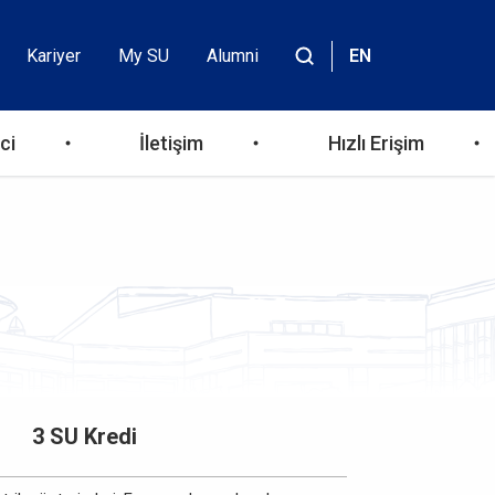
Kariyer
My SU
Alumni
EN
Header
Site
içinde
Top
ara
ci
İletişim
Hızlı Erişim
Menu
3 SU Kredi