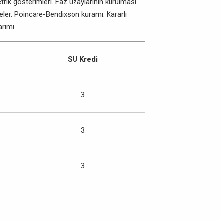
rik gösterimleri. Faz uzaylarının kurulması.
eler. Poincare-Bendixson kuramı. Kararlı
rımı.
SU Kredi
3
3
3