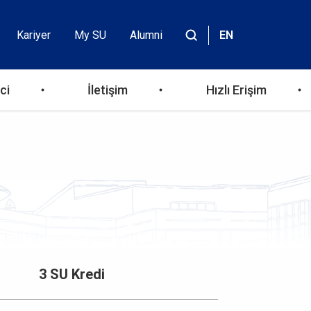
Kariyer
My SU
Alumni
EN
Header
Site
içinde
Top
ara
ci
İletişim
Hızlı Erişim
Menu
3 SU Kredi