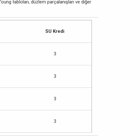
Young tabloları, düzlem parçalanışları ve diğer
SU Kredi
3
3
3
3