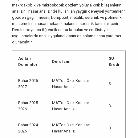
makroskobik ve mikroskobik gözlem yoluyla kırık bileşenlerin
analizini, hasar analizinde kullanılan yaygın deneysel yöntemlerin
gözden geçirilmesini, kompozit, metalik, seramik ve polimerik
malzemelerin hasar mekanizmalarının spesifik tanımını içerir.
Dersler boyunca öğrencilerin bu konuları ve endüstriyel
uygulamalarda nasıl uygulandıklarını da anlamalarına yardımcı
olunacaktır.
Acilan
SU
Ders Ismi
Donemler
Kredi
Bahar 2026-
MAT’da Özel Konular:
3
2027
Hasar Analizi
Bahar 2025-
MAT’da Özel Konular:
3
2026
Hasar Analizi
Bahar 2024-
MAT’da Özel Konular:
3
2025
Hasar Analizi