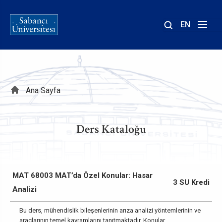
EN
Site
içinde
ara
Sayfa
Ana Sayfa
yolu
Ders Kataloğu
MAT 68003 MAT’da Özel Konular: Hasar
3 SU Kredi
Analizi
Bu ders, mühendislik bileşenlerinin arıza analizi yöntemlerinin ve
araçlarının temel kavramlarını tanıtmaktadır. Konular,