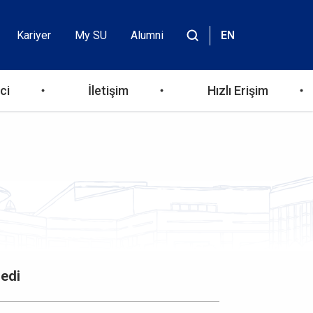
Kariyer
My SU
Alumni
EN
Header
Site
içinde
Top
ara
ci
İletişim
Hızlı Erişim
Menu
redi