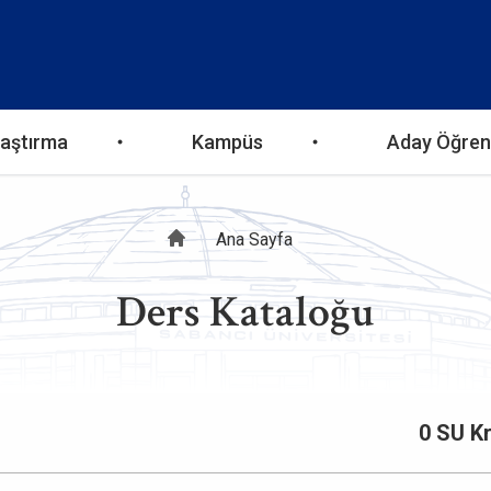
aştırma
Kampüs
Aday Öğren
Sayfa
Ana Sayfa
Ders Kataloğu
yolu
0 SU K