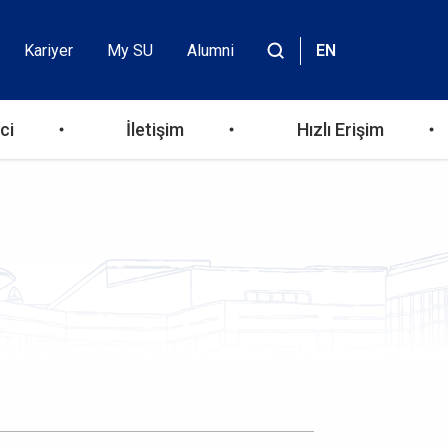
Kariyer
My SU
Alumni
EN
Header
Site
içinde
Top
ara
ci
İletişim
Hızlı Erişim
Menu