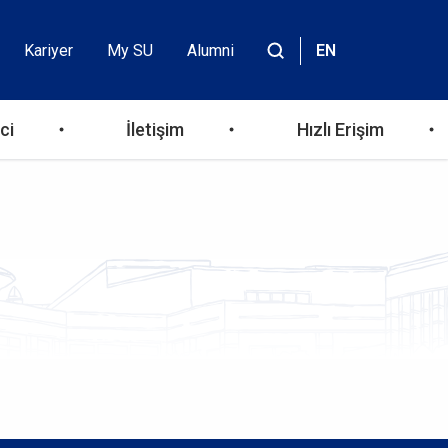
Kariyer
My SU
Alumni
EN
Header
Site
içinde
Top
ara
ci
İletişim
Hızlı Erişim
Menu